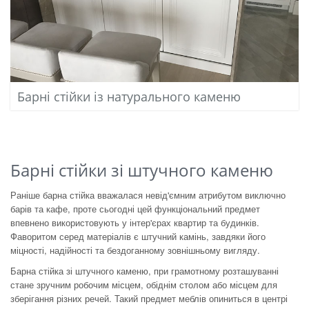
Барні стійки із натурального каменю
Барні стійки зі штучного каменю
Раніше барна стійка вважалася невід'ємним атрибутом виключно
барів та кафе, проте сьогодні цей функціональний предмет
впевнено використовують у інтер'єрах квартир та будинків.
Фаворитом серед матеріалів є штучний камінь, завдяки його
міцності, надійності та бездоганному зовнішньому вигляду.
Барна стійка зі штучного каменю, при грамотному розташуванні
стане зручним робочим місцем, обіднім столом або місцем для
зберігання різних речей. Такий предмет меблів опиниться в центрі