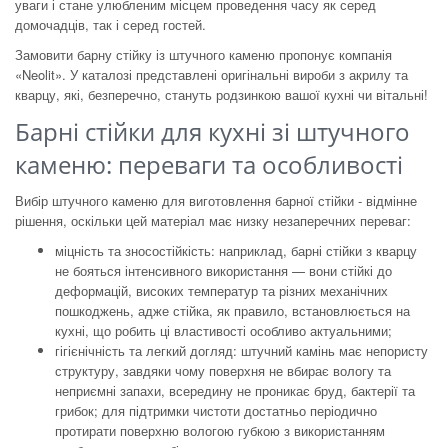
уваги і стане улюбленим місцем проведення часу як серед
домочадців, так і серед гостей.
Замовити барну стійку із штучного каменю пропонує компанія
«Neolit». У каталозі представлені оригінальні вироби з акрилу та
кварцу, які, безперечно, стануть родзинкою вашої кухні чи вітальні!
Барні стійки для кухні зі штучного
каменю: переваги та особливості
Вибір штучного каменю для виготовлення барної стійки - відмінне
рішення, оскільки цей матеріал має низку незаперечних переваг:
міцність та зносостійкість: наприклад, барні стійки з кварцу
не бояться інтенсивного використання — вони стійкі до
деформацій, високих температур та різних механічних
пошкоджень, адже стійка, як правило, встановлюється на
кухні, що робить ці властивості особливо актуальними;
гігієнічність та легкий догляд: штучний камінь має непористу
структуру, завдяки чому поверхня не вбирає вологу та
неприємні запахи, всередину не проникає бруд, бактерії та
грибок; для підтримки чистоти достатньо періодично
протирати поверхню вологою губкою з використанням