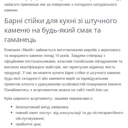
набагато приємніше ніж за поверхнею з холодного натурального
каменю.
Барні стійки для кухні зі штучного
каменю на будь-який смак та
гаманець
Компанія «Neolit» займається виготовленням виробів з акрилового
та кварцового каменю понад 10 років. Завдяки співпраці з
офіційними постачальниками, власним італійським обладнанням та
високою кваліфікацією майстрів, ми гарантуємо відмінну якість
продукції. У нас ви можете купити барні стійки зі штучного каменю
будь-якої складності або замовити виріб за індивідуальним
проектом клієнта з урахуванням особливостей планування кімнати.
Ознайомитись з асортиментом можна на сайті neolit.kiev.ua.
Крім широкого асортименту, нашими перевагами є:
безкоштовний виїзд замірника;
повний пакет послуг: від консультації та до післягарантійного
обслуговування;
прийнятні ціни;