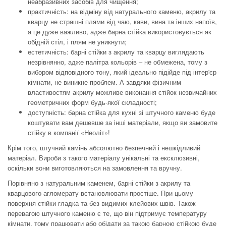
неабразивних засобів для чищення;
практичність: на відміну від натурального каменю, акрилу та
кварцу не страшні плями від чаю, кави, вина та інших напоїв,
а це дуже важливо, адже барна стійка використовується як
обідній стіл, і плям не уникнути;
естетичність: барні стійки з акрилу та кварцу виглядають
незрівнянно, адже палітра кольорів – не обмежена, тому з
вибором відповідного тону, який ідеально підійде під інтер'єр
кімнати, не виникне проблем. А завдяки фізичним
властивостям акрилу можливе виконання стійок незвичайних
геометричних форм будь-якої складності;
доступність: барна стійка для кухні зі штучного каменю буде
коштувати вам дешевше за інші матеріали, якщо ви замовите
стійку в компанії «Неоліт»!
Крім того, штучний камінь абсолютно безпечний і нешкідливий
матеріал. Вироби з такого матеріалу унікальні та ексклюзивні,
оскільки вони виготовляються на замовлення та вручну.
Порівняно з натуральним каменем, барні стійки з акрилу та
кварцового агломерату встановлювати простіше. При цьому
поверхня стійки гладка та без видимих ​​клейових швів. Також
перевагою штучного каменю є те, що він підтримує температуру
кімнати, тому працювати або обідати за такою барною стійкою буде