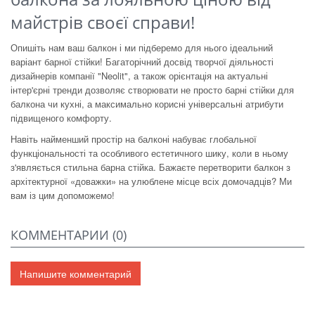
майстрів своєї справи!
Опишіть нам ваш балкон і ми підберемо для нього ідеальний
варіант барної стійки! Багаторічний досвід творчої діяльності
дизайнерів компанії "Neolit", а також орієнтація на актуальні
інтер'єрні тренди дозволяє створювати не просто барні стійки для
балкона чи кухні, а максимально корисні універсальні атрибути
підвищеного комфорту.
Навіть найменший простір на балконі набуває глобальної
функціональності та особливого естетичного шику, коли в ньому
з'являється стильна барна стійка. Бажаєте перетворити балкон з
архітектурної «доважки» на улюблене місце всіх домочадців? Ми
вам із цим допоможемо!
КОММЕНТАРИИ (
0
)
Напишите комментарий