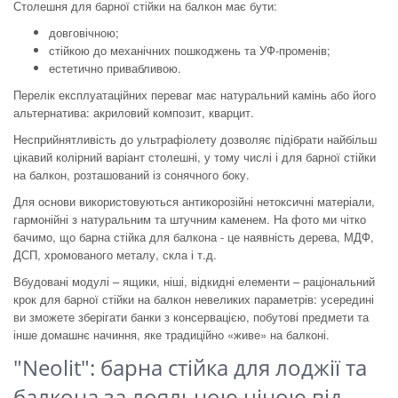
Столешня для барної стійки на балкон має бути:
довговічною;
стійкою до механічних пошкоджень та УФ-променів;
естетично привабливою.
Перелік експлуатаційних переваг має натуральний камінь або його
альтернатива: акриловий композит, кварцит.
Несприйнятливість до ультрафіолету дозволяє підібрати найбільш
цікавий колірний варіант столешні, у тому числі і для барної стійки
на балкон, розташований із сонячного боку.
Для основи використовуються антикорозійні нетоксичні матеріали,
гармонійні з натуральним та штучним каменем. На фото ми чітко
бачимо, що барна стійка для балкона - це наявність дерева, МДФ,
ДСП, хромованого металу, скла і т.д.
Вбудовані модулі – ящики, ніші, відкидні елементи – раціональний
крок для барної стійки на балкон невеликих параметрів: усередині
ви зможете зберігати банки з консервацією, побутові предмети та
інше домашнє начиння, яке традиційно «живе» на балконі.
"Neolit": барна стійка для лоджії та
балкона за лояльною ціною від