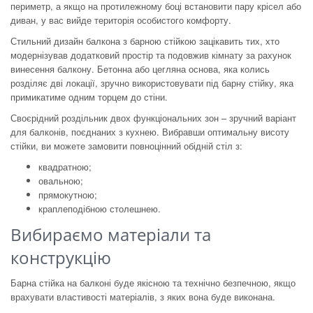
периметр, а якщо на протилежному боці встановити пару крісел або
диван, у вас вийде територія особистого комфорту.
Стильний дизайн балкона з барною стійкою зацікавить тих, хто
модернізував додатковий простір та подовжив кімнату за рахунок
винесення балкону. Бетонна або цегляна основа, яка колись
розділяє дві локації, зручно використовувати під барну стійку, яка
примикатиме одним торцем до стіни.
Своєрідний роздільник двох функціональних зон – зручний варіант
для балконів, поєднаних з кухнею. Вибравши оптимальну висоту
стійки, ви можете замовити повноцінний обідній стіл з:
квадратною;
овальною;
прямокутною;
краплеподібною столешнею.
Вибираємо матеріали та
конструкцію
Барна стійка на балконі буде якісною та технічно безпечною, якщо
врахувати властивості матеріалів, з яких вона буде виконана.