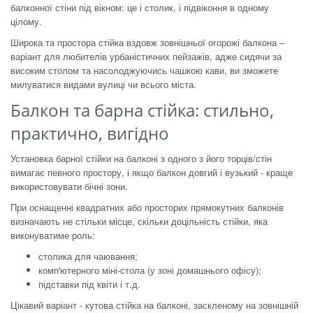
балконної стіни під вікном: це і столик, і підвіконня в одному
цілому.
Широка та простора стійка вздовж зовнішньої огорожі балкона –
варіант для любителів урбаністичних пейзажів, адже сидячи за
високим столом та насолоджуючись чашкою кави, ви зможете
милуватися видами вулиці чи всього міста.
Балкон та барна стійка: стильно,
практично, вигідно
Установка барної стійки на балконі з одного з його торців/стін
вимагає певного простору, і якщо балкон довгий і вузький - краще
використовувати бічні зони.
При оснащенні квадратних або просторих прямокутних балконів
визначають не стільки місце, скільки доцільність стійки, яка
виконуватиме роль:
столика для чаювання;
комп'ютерного міні-стола (у зоні домашнього офісу);
підставки під квіти і т.д.
Цікавий варіант - кутова стійка на балконі, заскленому на зовнішній