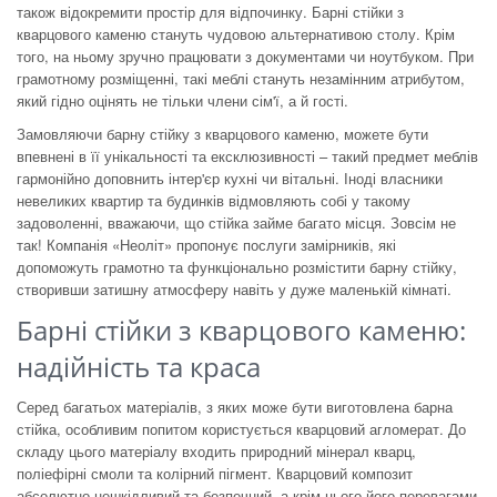
також відокремити простір для відпочинку. Барні стійки з
кварцового каменю стануть чудовою альтернативою столу. Крім
того, на ньому зручно працювати з документами чи ноутбуком. При
грамотному розміщенні, такі меблі стануть незамінним атрибутом,
який гідно оцінять не тільки члени сім'ї, а й гості.
Замовляючи барну стійку з кварцового каменю, можете бути
впевнені в її унікальності та ексклюзивності – такий предмет меблів
гармонійно доповнить інтер'єр кухні чи вітальні. Іноді власники
невеликих квартир та будинків відмовляють собі у такому
задоволенні, вважаючи, що стійка займе багато місця. Зовсім не
так! Компанія «Неоліт» пропонує послуги замірників, які
допоможуть грамотно та функціонально розмістити барну стійку,
створивши затишну атмосферу навіть у дуже маленькій кімнаті.
Барні стійки з кварцового каменю:
надійність та краса
Серед багатьох матеріалів, з яких може бути виготовлена ​​барна
стійка, особливим попитом користується кварцовий агломерат. До
складу цього матеріалу входить природний мінерал кварц,
поліефірні смоли та колірний пігмент. Кварцовий композит
абсолютно нешкідливий та безпечний, а крім цього його перевагами