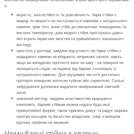
є:
міцність, зносостійкість та довговічність: барні стійки з
кварцу по міцності не поступаються виробам з натурального
каменю, крім того, вони стійкі до механічних пошкоджень та
високих температур; дані моделі стійок прослужать довго
без втрати первісних якостей та привабливого зовнішнього
вигляду;
простота у догляді: завдяки відсутності пір барні стійки з
кварцового каменю не вбирають неприємні запахи; навіть
якщо ви випадково проллєте вино чи каву - на поверхні не
залишиться слідів, на відміну від барних столешень із
натурального каменю. Для підтримки чистоти достатньо
протерти поверхню вологою губкою або серветкою. Сильні
забруднення допоможе видалити неабразивний хімічний
засіб;
зовнішній вигляд: завдяки властивостям кварцового
композиту, барним стійкам можна надати будь-якої
прямолінійної форми; також приємно дивує та радує широка
палітра кольорів та багатство візерунків, тому з вибором
відтінку проблем не виникне!
Чому барні стійки з кварцу