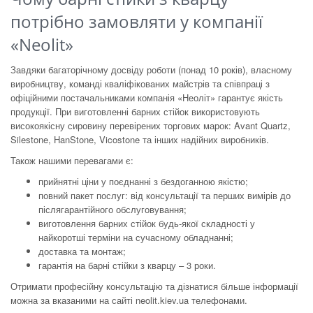
потрібно замовляти у компанії
«Neolit»
Завдяки багаторічному досвіду роботи (понад 10 років), власному
виробництву, команді кваліфікованих майстрів та співпраці з
офіційними постачальниками компанія «Неоліт» гарантує якість
продукції. При виготовленні барних стійок використовують
високоякісну сировину перевірених торгових марок: Avant Quartz,
Silestone, HanStone, Vicostone та інших надійних виробників.
Також нашими перевагами є:
прийнятні ціни у поєднанні з бездоганною якістю;
повний пакет послуг: від консультації та перших вимірів до
післягарантійного обслуговування;
виготовлення барних стійок будь-якої складності у
найкоротші терміни на сучасному обладнанні;
доставка та монтаж;
гарантія на барні стійки з кварцу – 3 роки.
Отримати професійну консультацію та дізнатися більше інформації
можна за вказаними на сайті neolit.kiev.ua телефонами.