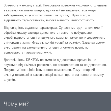
Зручність у експлуатації. Полірована поверхня кухонних столешень
з каменю настільки гладка, що на ній не затримуються жодні
забруднення, а це помітно полегшує догляд. Крім того, її
відрізняють термостійкість, висока міцність, вологостійкість.
Відповідність заданим параметрам. Сучасні методи та технології
обробки кварцу завжди доповнюють грамотно побудоване
виробництво столешні зі штучного каменю, також вони дозволяють
втілювати у життя будь-які конфігурації та розміри. Завдяки цьому
виготовлені на замовлення столешні з каменю повністю
відповідають параметрам кухні.
Довговічність. DEKTON не тьмяніє від сонячних променів, не
псується від хімічних реактивів, не розколюється та не дряпається.
Порушити їхню цілісність просто неможливо. Тому товарний
вигляд столешні із каменю зберігається протягом повного терміну
служби.
Чому ми?