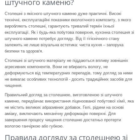
штучного каменю?
Столешні з якісного штучного каменю дуже практичні. Високі
технічні, експлуатаційні показники екологічного композиту, з якого
виробляють столешні, гарантують тривалий термін їхньої
експлуатації. Як і будь-яка побутова поверхня, кухонна столешня зі
штучного каменю потребує догляду. Від її гігієнічного стану
залежить не лише візуальна естетика: чиста кухня – запорука
безпеки та здоров'я.
Столешні зі штучного матеріалу не піддаються впливу зовнішніх
агресивних компонентів. Вони не вбирають вологу, не
деформуються від температурних перепадів, тому догляд за ними
не вимагає особливих технологій - досить традиційних засобів для
чищення.
Правильний догляд за столешнею, виготовленою зі штучного
каменю, передбачає використання ліцензованої побутової хімії, яка
не містить великих абразивних добавок. Гелі, рідини на основі
аміаку, виключають механічну деформацію поверхні. Для
завершення процесу чищення столешню достатньо протерти
вологою ганчіркою або губкою.
Правила догляду за столешнею зі