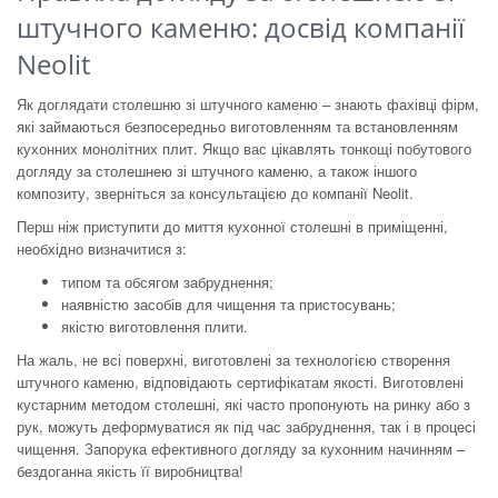
штучного каменю: досвід компанії
Neolit
Як доглядати столешню зі штучного каменю – знають фахівці фірм,
які займаються безпосередньо виготовленням та встановленням
кухонних монолітних плит. Якщо вас цікавлять тонкощі побутового
догляду за столешнею зі штучного каменю, а також іншого
композиту, зверніться за консультацією до компанії Neolit.
Перш ніж приступити до миття кухонної столешні в приміщенні,
необхідно визначитися з:
типом та обсягом забруднення;
наявністю засобів для чищення та пристосувань;
якістю виготовлення плити.
На жаль, не всі поверхні, виготовлені за технологією створення
штучного каменю, відповідають сертифікатам якості. Виготовлені
кустарним методом столешні, які часто пропонують на ринку або з
рук, можуть деформуватися як під час забруднення, так і в процесі
чищення. Запорука ефективного догляду за кухонним начинням –
бездоганна якість її виробництва!