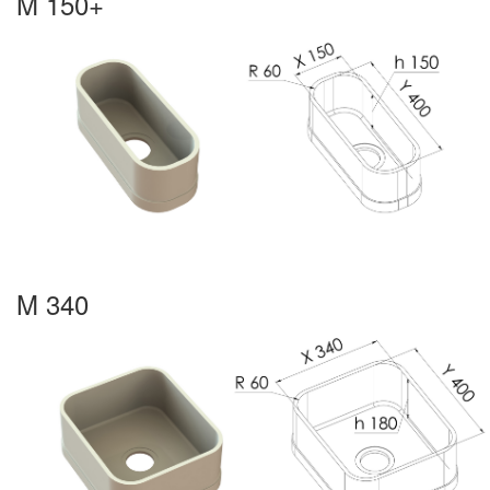
M 150+
M 340