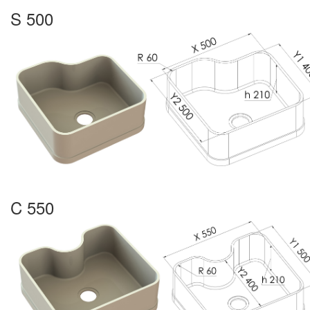
S 500
C 550