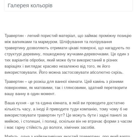
Галерея кольорів
Травертин - легкий пористий матеріал, що займає проміжну позицію
між вапняками та мармуром. Шліфування та полірування
травертину дозволяють отримати цікаві поверхні, що нагадують по
структурі деревину, пошкоджену жучками-деревочками. Це один з
тих варіантів обробки, який може бути використаний в різних
варіаціях і виглядає красиво незалежно від того, як його
використовували. Його можна застосовувати абсолютно скрізь.
Травертин – це розкіш для ванної кімнати. Цей камінь з різними
поверхнями, як матовими, так і глянсовими, здатний перетворити
вашу ванну в один момент.
Ваша кухня - це та єдина кімната, в якій ви проводите достатню
кількість часу, а іноді й приводите туди компанію, тому чому б не
використовувати травертин тут? Це можуть бути і задні панелі за
мийкою, і столешні, і полиці, оскільки він не втрачає форми з часом
і має гарну стійкість до вологи, хімічних засобів.
Мабуть, одна з найважливіших якостей травертину, про який варто