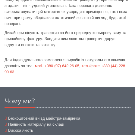
згадати, - він чудовий утеплювач. Така перевага дозволяє
використовувати цей матеріал як усередині приміщення, так і поза
ним, при цьому зберігаючи естетичний зовнішній вигляд будь-якої
поверхні.
Дизайнери цінують травертин за його природну кольорову гаму та
привабливу фактуру. Завдяки цим якостям травертин дарує
відчуття спокою та затишку.
Для індивідуального замовлення виробів із натурального каменю
дзвоніть за тел.
моб.
+380 (97) 642-26-
05
,
тел./факс +380 (44) 228-
90-63
Чому ми?
Безкоштовний виїзд майстра-замірника
Наявність матеріалу на складі
Висока якість