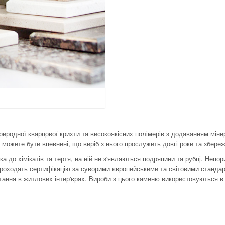
природної кварцової крихти та високоякісних полімерів з додаванням міне
можете бути впевнені, що виріб з нього прослужить довгі роки та збереже
а до хімікатів та тертя, на ній не з'являються подряпини та рубці. Непо
ne проходять сертифікацію за суворими європейськими та світовими станд
ання в житлових інтер'єрах. Вироби з цього каменю використовуються в 