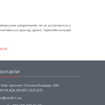
айнерським забарвленням, які не зустрічаються у
ізнятимуться один від одного. Гармонійні кольори
90-63
онтакти
 Київ, проспект Степана Бандери, 20б
ТРК PLAZA SPORT OUTLET)
fo@neolit.in.ua