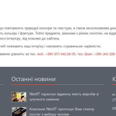
, що повторюють природні кольори та текстури, а також ексклюзивним диз
ть кольору і фактури. Тобто предмети, виконані з різних полотен, не відр
ого інтер'єру, від класики до хайтека.
one® пожвавить ваш інтер'єр і наповнить справжньою чарівністю.
каменю дзвоніть за тел.
моб.
+380 (97) 642-26-
05
,
тел./факс +380 (44) 228-
Останні новини
К
NeoliT гарантує відмінну якість виробів зі
м.
штучного каменю
(
in
Компанія NeoliT пропонує Вам спектр
послуг з вибору техніки