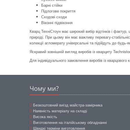
Барні стійки
Підлогове покриття
Сходові сходи
Віконні підвіконня
Кварц ТехніСтоун має широкий вибір відтінків і фактур
природі. При цьому він має важливу перевагу-стабільніс
колекції агломерату універсальні та підійдуть до будь-як
Яскравий зовнішній вигляд виробів із кварциту Technist
Для індивідуального замовлення виробів із кварцового 
Чому ми?
Безкоштовний виїзд майстра-замірника
Наявність матеріалу на складі
Висока якість
Виготовлення на італійському обладнанні
Швидкі терміни виготовлення