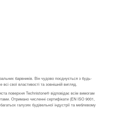
ральних барвників. Він чудово поєднується з будь-
 всі свої властивості та зовнішній вигляд.
риста поверхня Technistone® відповідає всім вимогам
артами. Отримано численні сертифікати (EN ISO 9001,
багатьох галузях будівельної індустрії та меблевому