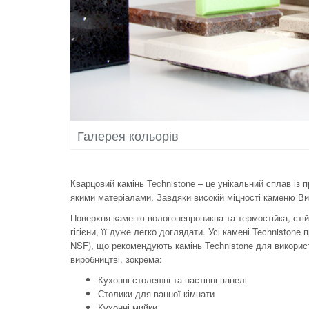
Галерея кольорів
Кварцовий камінь Technistone – це унікальний сплав із 
якими матеріалами. Завдяки високій міцності каменю Ви 
Поверхня каменю вологонепроникна та термостійка, стійк
гігієни, її дуже легко доглядати. Усі камені Technisto
NSF), що рекомендують камінь Technistone для використ
виробництві, зокрема:
Кухонні столешні та настінні панелі
Столики для ванної кімнати
Кухонні мийки