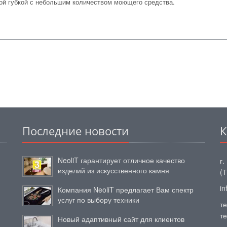
ой губкой с
небольшим количеством моющего средства.
Последние новости
К
NeoliT гарантирует отличное качество
г.
изделий из искусственного камня
(
in
Компания NeoliT предлагает Вам спектр
услуг по выбору техники
те
те
Новый адаптивный сайт для клиентов