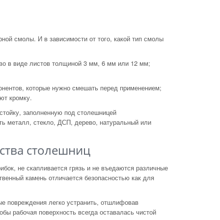
ной смолы. И
в
зависимости от
того, какой тип смолы
во в
виде листов толщиной 3
мм, 6
мм или 12
мм;
онентов, которые нужно смешать перед применением;
ют кромку.
стойку, заполненную под столешницей
ть металл, стекло, ДСП, дерево, натуральный или
ства столешниц
ибок, не
скапливается грязь и
не
въедаются различные
твенный камень отличается безопасностью как для
е повреждения легко устранить, отшлифовав
обы рабочая поверхность всегда оставалась чистой