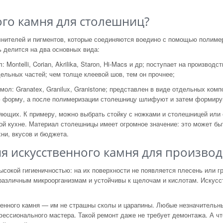
ого камня для столешниц?
нителей и
пигментов, которые соединяются воедино с
помощью полимер
ь делится на
два основных вида:
Montelli, Corian, Akrilika, Staron,
Hi-Macs
и
др; поступает на
производст
ельных частей; чем толще клеевой шов, тем он
прочнее;
ол: Granatex, Granilux, Granistone; представлен в
виде отдельных комп
 форму, а
после полимеризации столешницу шлифуют и
затем формиру
ляющих. К
примеру, можно выбрать стойку с
ножками и
столешницей или 
ой кухне. Материал столешницы имеет огромное значение: это может бы
ни, вкусов и
бюджета.
 искусственного камня для производ
ысокой гигиеничностью: на
их
поверхности не
появляется плесень или гр
различным микроорганизмам и
устойчивы к
щелочам и
кислотам. Искусс
енного камня
—
им
не
страшны сколы и
царапины. Любые незначительны
фессионального мастера. Такой ремонт даже не
требует демонтажа. А
чт