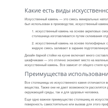
Какие есть виды искусственн
Искусственный камень
—
это смесь минеральных напол
был использован в
производстве, искусственный камен
1. искусственный камень на
основе акриловых смол: 
столешница изготавливается путем склеивания отд
2. искусственный камень на
основе полиэфирных см
жидкую смесь заливают в
заранее подготовленную
Дизайн барной стойки на
кухне включает много состав
шкафчиками
—
это отлично экономит место на
маленьк
искусственный камень. Все зависит от
общего стиля кух
Преимущества использования
Все столешницы из
искусственного камня отличаются в
вещества. Также они не
дают возможности расселятся 
окружающей среды, так и
для здоровья человека.
Еще одно важное преимущество столешниц из
искусств
поверхность самостоятельно или вызвав для этого про