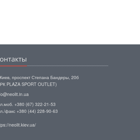
онтакты
 Киев, проспект Степана Бандеры, 20б
ТРК PLAZA SPORT OUTLET)
fo@neolit.in.ua
л.моб. +380 (67) 322-21-53
л./факс +380 (44) 228-90-63
tps://neolit.kiev.ua/